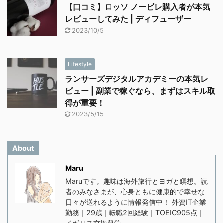
【口コミ】ロッソ ノービレ購入者が本気
レビューしてみた | ディフューザー
2023/10/5
Lifestyle
ランサーズデジタルアカデミーの本気レ
ビュー | 副業で稼ぐなら、まずはスキル取
得が重要！
2023/5/15
About
Maru
Maruです。趣味は海外旅行とヨガと瞑想。読
者のみなさまが、心身ともに健康的で幸せな
日々が送れるように情報発信中！ 外資IT企業
勤務｜29歳｜転職2回経験｜TOEIC905点｜
イギリス交換留学